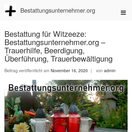
Zum
Inhalt
Bestattungsunternehmer.org
Pri
springen
Men
für
Bestattung für Witzeeze:
mobi
Bestattungsunternehmer.org –
Ger
Trauerhilfe, Beerdigung,
Überführung, Trauerbewältigung
Beitrag veröffentlicht am
November 16, 2020
von
admin