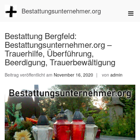
Zum
Inhalt
Bestattungsunternehmer.org
Pri
springen
Men
für
Bestattung Bergfeld:
mobi
Bestattungsunternehmer.org –
Ger
Trauerhilfe, Überführung,
Beerdigung, Trauerbewältigung
Beitrag veröffentlicht am
November 16, 2020
von
admin