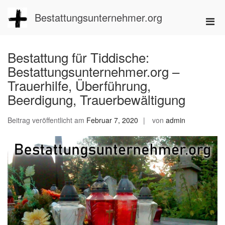
Zum
Inhalt
Bestattungsunternehmer.org
Pri
springen
Men
für
Bestattung für Tiddische:
mobi
Bestattungsunternehmer.org –
Ger
Trauerhilfe, Überführung,
Beerdigung, Trauerbewältigung
Beitrag veröffentlicht am
Februar 7, 2020
von
admin