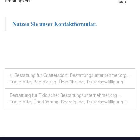
Erholungsort.
Nutzen Sie unser Kontaktformular.
Beitragsnavigation
Bestattung für Grattersdorf: Bestattungsunternehmer.org –
Trauerhilfe, Beerdigung, Überführung, Trauerbewältigung
Bestattung für Tiddische: Bestattungsunternehmer.org –
Trauerhilfe, Überführung, Beerdigung, Trauerbewältigung