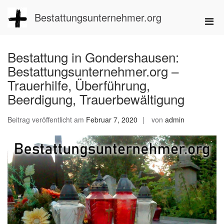
Zum
Inhalt
Bestattungsunternehmer.org
Pri
springen
Men
für
Bestattung in Gondershausen:
mobi
Bestattungsunternehmer.org –
Ger
Trauerhilfe, Überführung,
Beerdigung, Trauerbewältigung
Beitrag veröffentlicht am
Februar 7, 2020
von
admin