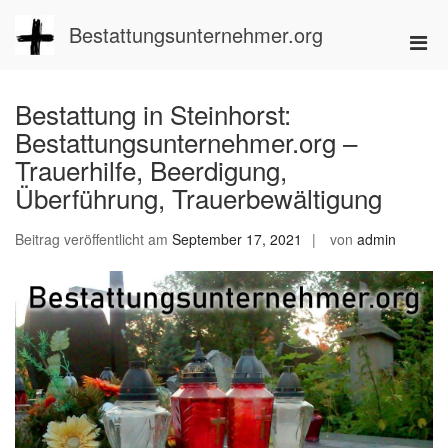
Zum
Inhalt
Bestattungsunternehmer.org
Pri
springen
Men
für
Bestattung in Steinhorst:
mobi
Bestattungsunternehmer.org –
Ger
Trauerhilfe, Beerdigung,
Überführung, Trauerbewältigung
Beitrag veröffentlicht am
September 17, 2021
von
admin