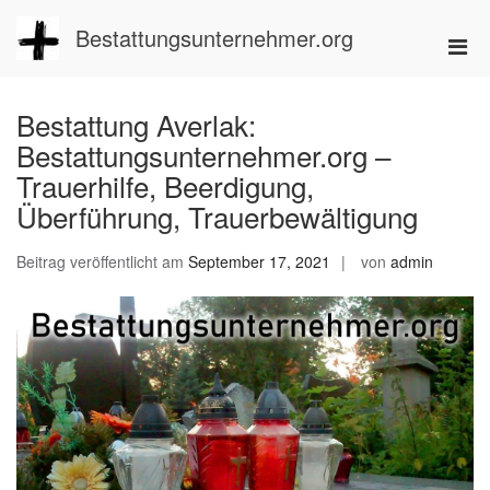
Zum
Inhalt
Bestattungsunternehmer.org
Pri
springen
Men
für
Bestattung Averlak:
mobi
Bestattungsunternehmer.org –
Ger
Trauerhilfe, Beerdigung,
Überführung, Trauerbewältigung
Beitrag veröffentlicht am
September 17, 2021
von
admin