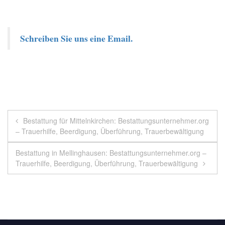
Schreiben Sie uns eine Email.
Beitragsnavigation
Bestattung für Mittelnkirchen: Bestattungsunternehmer.org
– Trauerhilfe, Beerdigung, Überführung, Trauerbewältigung
Bestattung in Mellinghausen: Bestattungsunternehmer.org –
Trauerhilfe, Beerdigung, Überführung, Trauerbewältigung