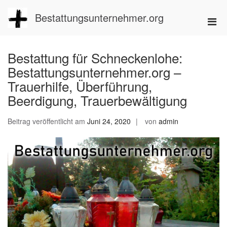
Zum
Inhalt
Bestattungsunternehmer.org
Pri
springen
Men
für
Bestattung für Schneckenlohe:
mobi
Bestattungsunternehmer.org –
Ger
Trauerhilfe, Überführung,
Beerdigung, Trauerbewältigung
Beitrag veröffentlicht am
Juni 24, 2020
von
admin