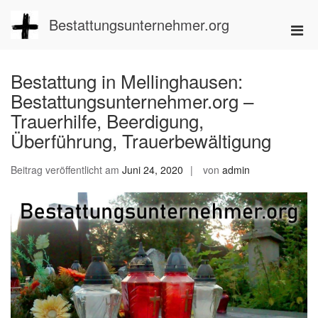
Zum
Inhalt
Bestattungsunternehmer.org
Pri
springen
Men
für
Bestattung in Mellinghausen:
mobi
Bestattungsunternehmer.org –
Ger
Trauerhilfe, Beerdigung,
Überführung, Trauerbewältigung
Beitrag veröffentlicht am
Juni 24, 2020
von
admin