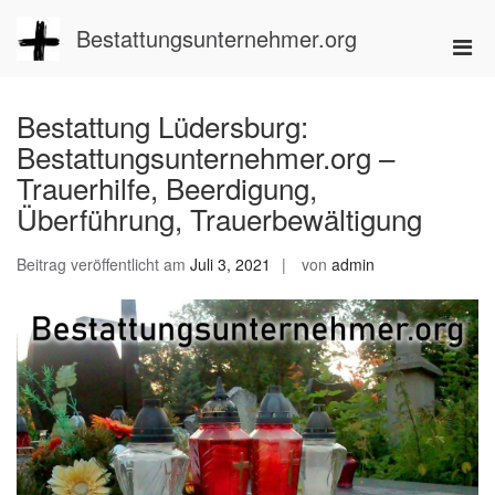
Zum
Inhalt
Bestattungsunternehmer.org
Pri
springen
Men
für
Bestattung Lüdersburg:
mobi
Bestattungsunternehmer.org –
Ger
Trauerhilfe, Beerdigung,
Überführung, Trauerbewältigung
Beitrag veröffentlicht am
Juli 3, 2021
von
admin