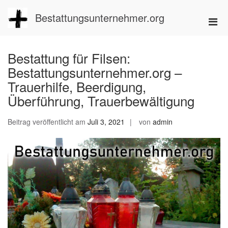
Zum
Inhalt
Bestattungsunternehmer.org
Pri
springen
Men
für
Bestattung für Filsen:
mobi
Bestattungsunternehmer.org –
Ger
Trauerhilfe, Beerdigung,
Überführung, Trauerbewältigung
Beitrag veröffentlicht am
Juli 3, 2021
von
admin