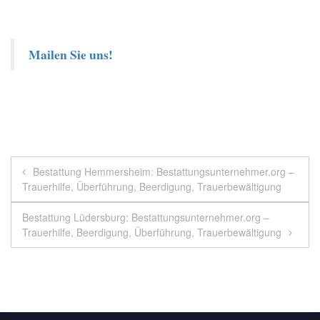
Mailen Sie uns!
Beitragsnavigation
Bestattung Hemmersheim: Bestattungsunternehmer.org –
Trauerhilfe, Überführung, Beerdigung, Trauerbewältigung
Bestattung Lüdersburg: Bestattungsunternehmer.org –
Trauerhilfe, Beerdigung, Überführung, Trauerbewältigung