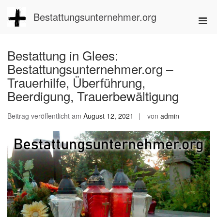
Zum
Inhalt
Bestattungsunternehmer.org
Pri
springen
Men
für
Bestattung in Glees:
mobi
Bestattungsunternehmer.org –
Ger
Trauerhilfe, Überführung,
Beerdigung, Trauerbewältigung
Beitrag veröffentlicht am
August 12, 2021
von
admin