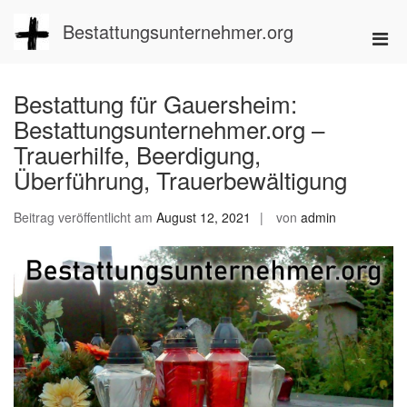
Zum
Inhalt
Bestattungsunternehmer.org
Pri
springen
Men
für
Bestattung für Gauersheim:
mobi
Bestattungsunternehmer.org –
Ger
Trauerhilfe, Beerdigung,
Überführung, Trauerbewältigung
Beitrag veröffentlicht am
August 12, 2021
von
admin