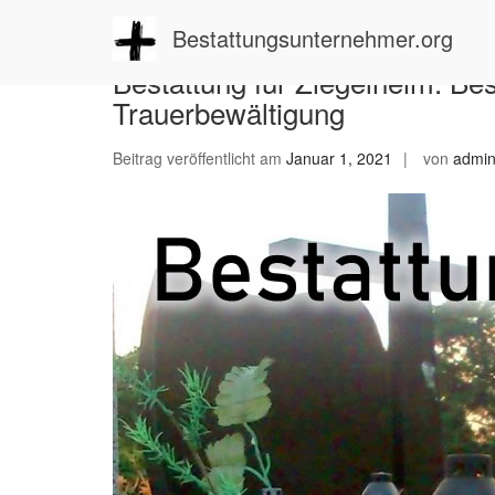
Zum
Inhalt
Bestattungsunternehmer.org
springen
Bestattung für Ziegelheim: Be
Trauerbewältigung
Beitrag veröffentlicht am
Januar 1, 2021
von
admi