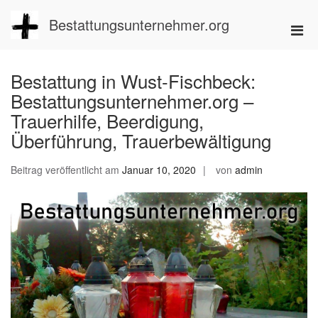
Zum
Inhalt
Bestattungsunternehmer.org
Pri
springen
Men
für
Bestattung in Wust-Fischbeck:
mobi
Bestattungsunternehmer.org –
Ger
Trauerhilfe, Beerdigung,
Überführung, Trauerbewältigung
Beitrag veröffentlicht am
Januar 10, 2020
von
admin