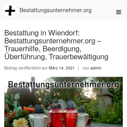
Zum
Inhalt
Bestattungsunternehmer.org
Pri
springen
Men
für
Bestattung in Wiendorf:
mobi
Bestattungsunternehmer.org –
Ger
Trauerhilfe, Beerdigung,
Überführung, Trauerbewältigung
Beitrag veröffentlicht am
März 14, 2021
von
admin