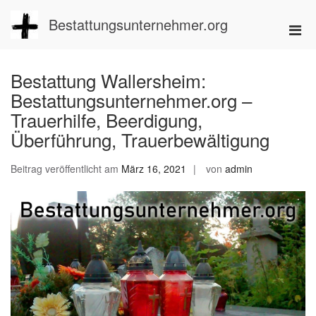
Zum
Inhalt
Bestattungsunternehmer.org
Pri
springen
Men
für
Bestattung Wallersheim:
mobi
Bestattungsunternehmer.org –
Ger
Trauerhilfe, Beerdigung,
Überführung, Trauerbewältigung
Beitrag veröffentlicht am
März 16, 2021
von
admin