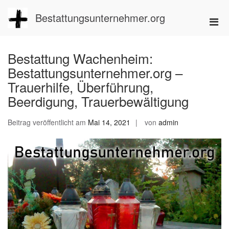
Zum
Inhalt
Bestattungsunternehmer.org
Pri
springen
Men
für
Bestattung Wachenheim:
mobi
Bestattungsunternehmer.org –
Ger
Trauerhilfe, Überführung,
Beerdigung, Trauerbewältigung
Beitrag veröffentlicht am
Mai 14, 2021
von
admin