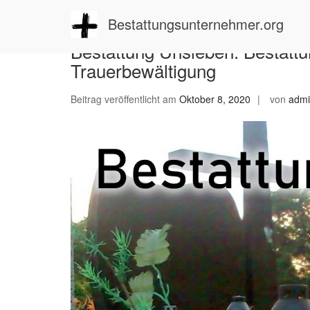
Zum
Inhalt
Bestattungsunternehmer.org
springen
Bestattung Unsleben: Bestattu
Trauerbewältigung
Beitrag veröffentlicht am
Oktober 8, 2020
von
adm