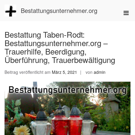
Zum
Inhalt
Bestattungsunternehmer.org
Pri
springen
Men
für
Bestattung Taben-Rodt:
mobi
Bestattungsunternehmer.org –
Ger
Trauerhilfe, Beerdigung,
Überführung, Trauerbewältigung
Beitrag veröffentlicht am
März 5, 2021
von
admin