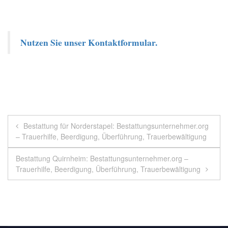
Nutzen Sie unser Kontaktformular.
Beitragsnavigation
Bestattung für Norderstapel: Bestattungsunternehmer.org
– Trauerhilfe, Beerdigung, Überführung, Trauerbewältigung
Bestattung Quirnheim: Bestattungsunternehmer.org –
Trauerhilfe, Beerdigung, Überführung, Trauerbewältigung