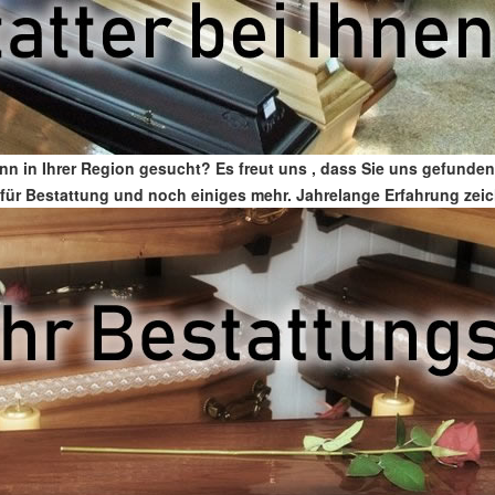
n in Ihrer Region gesucht? Es freut uns , dass Sie uns gefunde
er für Bestattung und noch einiges mehr. Jahrelange Erfahrung zei