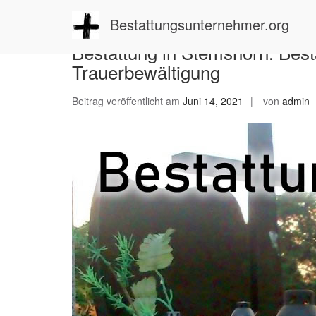
Zum
Inhalt
Bestattungsunternehmer.org
springen
Bestattung in Stemshorn: Best
Trauerbewältigung
Beitrag veröffentlicht am
Juni 14, 2021
von
admin