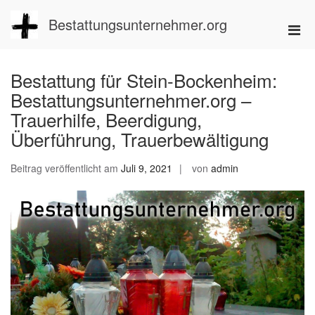
Zum
Inhalt
Bestattungsunternehmer.org
Pri
springen
Men
für
Bestattung für Stein-Bockenheim:
mobi
Bestattungsunternehmer.org –
Ger
Trauerhilfe, Beerdigung,
Überführung, Trauerbewältigung
Beitrag veröffentlicht am
Juli 9, 2021
von
admin