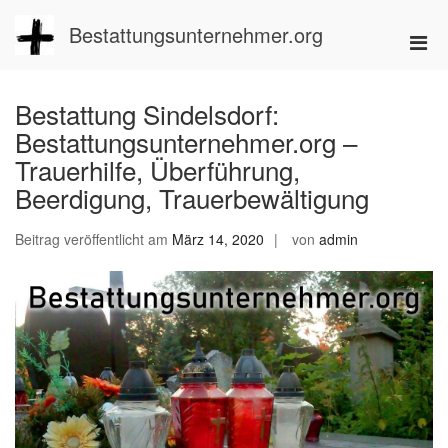
Zum
Inhalt
Bestattungsunternehmer.org
Pri
springen
Men
für
Bestattung Sindelsdorf:
mobi
Bestattungsunternehmer.org –
Ger
Trauerhilfe, Überführung,
Beerdigung, Trauerbewältigung
Beitrag veröffentlicht am
März 14, 2020
von
admin