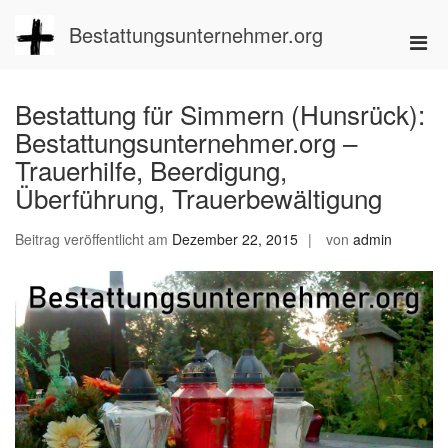
Zum
Inhalt
Bestattungsunternehmer.org
Pri
springen
Men
für
Bestattung für Simmern (Hunsrück):
mobi
Bestattungsunternehmer.org –
Ger
Trauerhilfe, Beerdigung,
Überführung, Trauerbewältigung
Beitrag veröffentlicht am
Dezember 22, 2015
von
admin