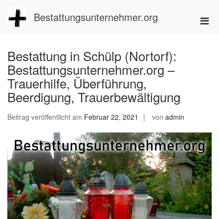
Zum
Inhalt
Bestattungsunternehmer.org
Pri
springen
Men
für
Bestattung in Schülp (Nortorf):
mobi
Bestattungsunternehmer.org –
Ger
Trauerhilfe, Überführung,
Beerdigung, Trauerbewältigung
Beitrag veröffentlicht am
Februar 22, 2021
von
admin