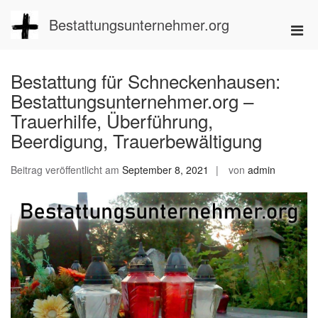
Zum
Inhalt
Bestattungsunternehmer.org
Pri
springen
Men
für
Bestattung für Schneckenhausen:
mobi
Bestattungsunternehmer.org –
Ger
Trauerhilfe, Überführung,
Beerdigung, Trauerbewältigung
Beitrag veröffentlicht am
September 8, 2021
von
admin