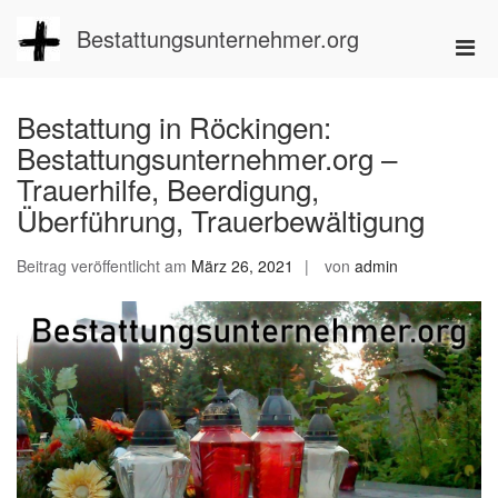
Zum
Inhalt
Bestattungsunternehmer.org
Pri
springen
Men
für
Bestattung in Röckingen:
mobi
Bestattungsunternehmer.org –
Ger
Trauerhilfe, Beerdigung,
Überführung, Trauerbewältigung
Beitrag veröffentlicht am
März 26, 2021
von
admin