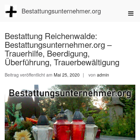
Zum
Inhalt
Bestattungsunternehmer.org
Pri
springen
Men
für
Bestattung Reichenwalde:
mobi
Bestattungsunternehmer.org –
Ger
Trauerhilfe, Beerdigung,
Überführung, Trauerbewältigung
Beitrag veröffentlicht am
Mai 25, 2020
von
admin