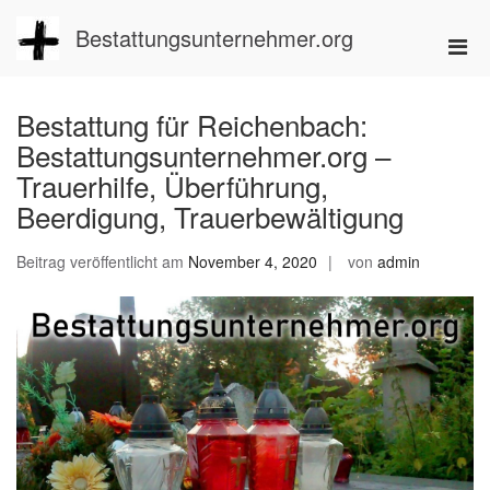
Zum
Inhalt
Bestattungsunternehmer.org
Pri
springen
Men
für
Bestattung für Reichenbach:
mobi
Bestattungsunternehmer.org –
Ger
Trauerhilfe, Überführung,
Beerdigung, Trauerbewältigung
Beitrag veröffentlicht am
November 4, 2020
von
admin