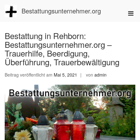
Zum
Inhalt
Bestattungsunternehmer.org
Pri
springen
Men
für
Bestattung in Rehborn:
mobi
Bestattungsunternehmer.org –
Ger
Trauerhilfe, Beerdigung,
Überführung, Trauerbewältigung
Beitrag veröffentlicht am
Mai 5, 2021
von
admin