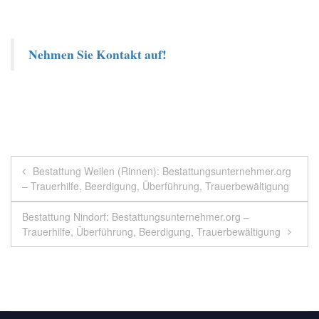
Nehmen Sie Kontakt auf!
Beitragsnavigation
Bestattung Weilen (Rinnen): Bestattungsunternehmer.org
– Trauerhilfe, Beerdigung, Überführung, Trauerbewältigung
Bestattung Nindorf: Bestattungsunternehmer.org –
Trauerhilfe, Überführung, Beerdigung, Trauerbewältigung