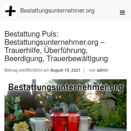
Zum
Inhalt
Bestattungsunternehmer.org
Pri
springen
Men
für
Bestattung Puls:
mobi
Bestattungsunternehmer.org –
Ger
Trauerhilfe, Überführung,
Beerdigung, Trauerbewältigung
Beitrag veröffentlicht am
August 19, 2021
von
admin