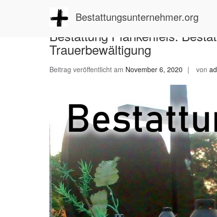
Zum
Inhalt
Bestattungsunternehmer.org
springen
Bestattung Plankenfels: Besta
Trauerbewältigung
Beitrag veröffentlicht am
November 6, 2020
von
ad