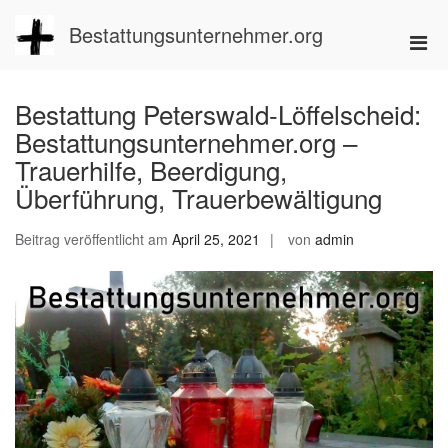
Zum
Inhalt
Bestattungsunternehmer.org
Pri
springen
Men
für
Bestattung Peterswald-Löffelscheid:
mobi
Bestattungsunternehmer.org –
Ger
Trauerhilfe, Beerdigung,
Überführung, Trauerbewältigung
Beitrag veröffentlicht am
April 25, 2021
von
admin