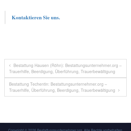
Kontaktieren Sie uns.
Beitragsnavigation
Bestattung Hausen (Röhn): Bestattungsunternehmer.org –
Trauerhilfe, Beerdigung, Überführung, Trauerbewältigung
Bestattung Techentin: Bestattungsunternehmer.org –
Trauerhilfe, Überführung, Beerdigung, Trauerbewältigung
Copyright © 2026
Bestattungsunternehmer.org
. Alle Rechte vorbehalten.