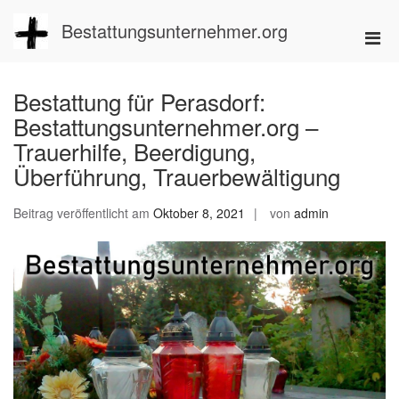
Zum
Inhalt
Bestattungsunternehmer.org
Pri
springen
Men
für
Bestattung für Perasdorf:
mobi
Bestattungsunternehmer.org –
Ger
Trauerhilfe, Beerdigung,
Überführung, Trauerbewältigung
Beitrag veröffentlicht am
Oktober 8, 2021
von
admin