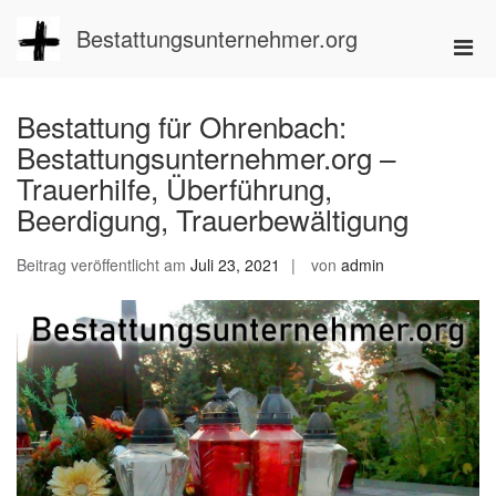
Zum
Inhalt
Bestattungsunternehmer.org
Pri
springen
Men
für
Bestattung für Ohrenbach:
mobi
Bestattungsunternehmer.org –
Ger
Trauerhilfe, Überführung,
Beerdigung, Trauerbewältigung
Beitrag veröffentlicht am
Juli 23, 2021
von
admin