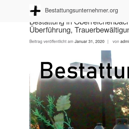
Zum
Inhalt
Bestattungsunternehmer.org
springen
Bestattung in Oberreichenbach
Überführung, Trauerbewältigu
Beitrag veröffentlicht am
Januar 31, 2020
von
adm