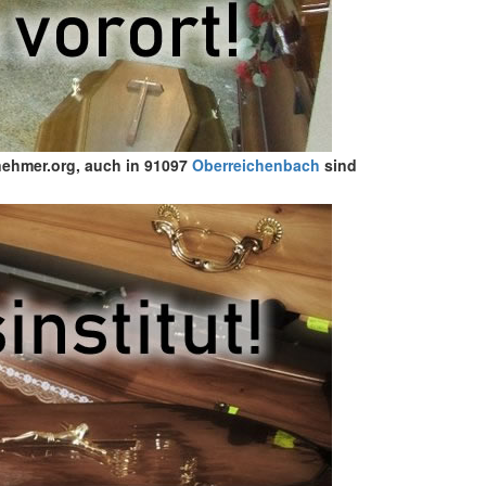
nehmer.org, auch in 91097
Oberreichenbach
sind