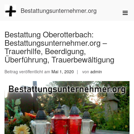
Zum
Inhalt
Bestattungsunternehmer.org
Pri
springen
Men
für
Bestattung Oberotterbach:
mobi
Bestattungsunternehmer.org –
Ger
Trauerhilfe, Beerdigung,
Überführung, Trauerbewältigung
Beitrag veröffentlicht am
Mai 1, 2020
von
admin