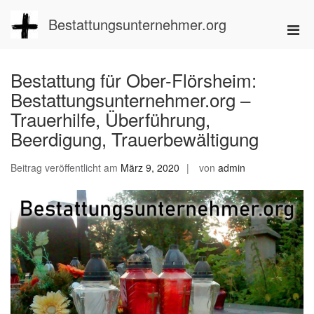
Zum
Inhalt
Bestattungsunternehmer.org
Pri
springen
Men
für
Bestattung für Ober-Flörsheim:
mobi
Bestattungsunternehmer.org –
Ger
Trauerhilfe, Überführung,
Beerdigung, Trauerbewältigung
Beitrag veröffentlicht am
März 9, 2020
von
admin