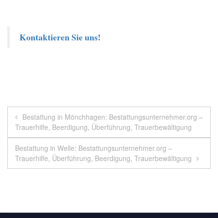
Kontaktieren Sie uns!
Beitragsnavigation
Bestattung in Mönchhagen: Bestattungsunternehmer.org –
Trauerhilfe, Beerdigung, Überführung, Trauerbewältigung
Bestattung in Welle: Bestattungsunternehmer.org –
Trauerhilfe, Überführung, Beerdigung, Trauerbewältigung