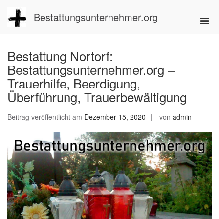
Zum
Inhalt
Bestattungsunternehmer.org
Pri
springen
Men
für
Bestattung Nortorf:
mobi
Bestattungsunternehmer.org –
Ger
Trauerhilfe, Beerdigung,
Überführung, Trauerbewältigung
Beitrag veröffentlicht am
Dezember 15, 2020
von
admin