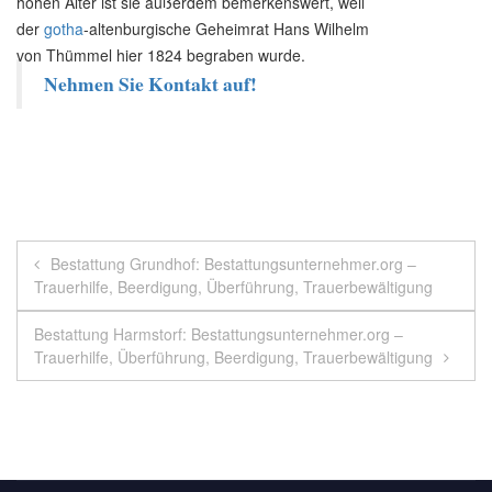
hohen Alter ist sie außerdem bemerkenswert, weil
der
gotha
-altenburgische Geheimrat Hans Wilhelm
von Thümmel hier 1824 begraben wurde.
Nehmen Sie Kontakt auf!
Beitragsnavigation
Bestattung Grundhof: Bestattungsunternehmer.org –
Trauerhilfe, Beerdigung, Überführung, Trauerbewältigung
Bestattung Harmstorf: Bestattungsunternehmer.org –
Trauerhilfe, Überführung, Beerdigung, Trauerbewältigung