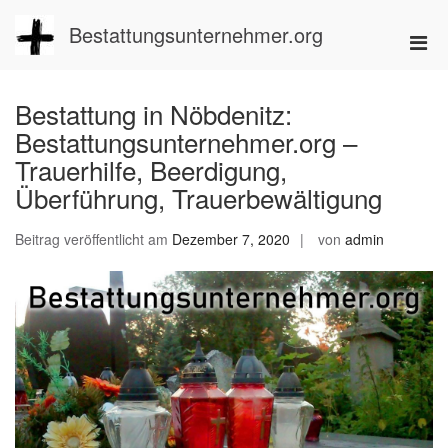
Zum
Inhalt
Bestattungsunternehmer.org
Pri
springen
Men
für
Bestattung in Nöbdenitz:
mobi
Bestattungsunternehmer.org –
Ger
Trauerhilfe, Beerdigung,
Überführung, Trauerbewältigung
Beitrag veröffentlicht am
Dezember 7, 2020
von
admin