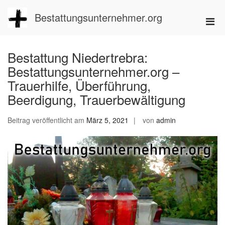
Zum
Inhalt
Bestattungsunternehmer.org
Pri
springen
Men
für
Bestattung Niedertrebra:
mobi
Bestattungsunternehmer.org –
Ger
Trauerhilfe, Überführung,
Beerdigung, Trauerbewältigung
Beitrag veröffentlicht am
März 5, 2021
von
admin