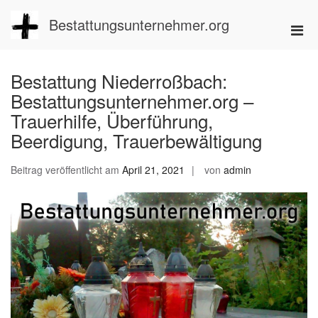
Zum
Inhalt
Bestattungsunternehmer.org
Pri
springen
Men
für
Bestattung Niederroßbach:
mobi
Bestattungsunternehmer.org –
Ger
Trauerhilfe, Überführung,
Beerdigung, Trauerbewältigung
Beitrag veröffentlicht am
April 21, 2021
von
admin