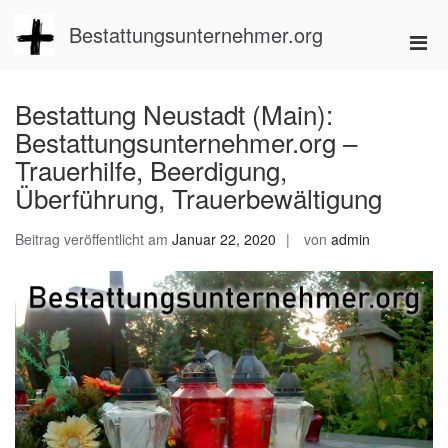
Zum
Inhalt
Bestattungsunternehmer.org
Pri
springen
Men
für
Bestattung Neustadt (Main):
mobi
Bestattungsunternehmer.org –
Ger
Trauerhilfe, Beerdigung,
Überführung, Trauerbewältigung
Beitrag veröffentlicht am
Januar 22, 2020
von
admin