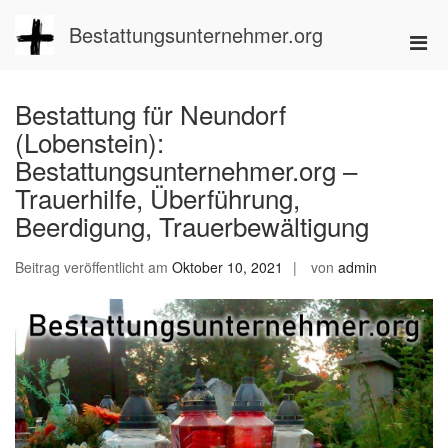
Zum
Inhalt
Bestattungsunternehmer.org
Pri
springen
Men
für
Bestattung für Neundorf
mobi
(Lobenstein):
Ger
Bestattungsunternehmer.org –
Trauerhilfe, Überführung,
Beerdigung, Trauerbewältigung
Beitrag veröffentlicht am
Oktober 10, 2021
von
admin