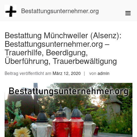
Zum
Inhalt
Bestattungsunternehmer.org
Pri
springen
Men
für
Bestattung Münchweiler (Alsenz):
mobi
Bestattungsunternehmer.org –
Ger
Trauerhilfe, Beerdigung,
Überführung, Trauerbewältigung
Beitrag veröffentlicht am
März 12, 2020
von
admin