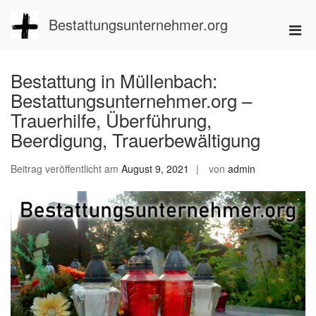
Zum
Inhalt
Bestattungsunternehmer.org
Pri
springen
Men
für
Bestattung in Müllenbach:
mobi
Bestattungsunternehmer.org –
Ger
Trauerhilfe, Überführung,
Beerdigung, Trauerbewältigung
Beitrag veröffentlicht am
August 9, 2021
von
admin