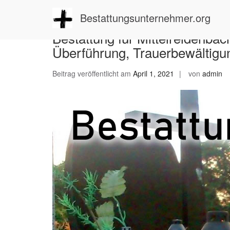
Zum
Inhalt
Bestattungsunternehmer.org
springen
Bestattung für Mittelreidenbac
Überführung, Trauerbewältigu
Beitrag veröffentlicht am
April 1, 2021
von
admin