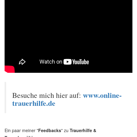
www.online-
Besuche mich hier auf:
trauerhilfe.de
Ein paar meiner "
Feedbacks
" zu
Trauerhilfe &