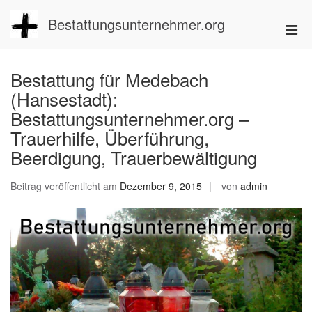
Zum
Inhalt
Bestattungsunternehmer.org
Pri
springen
Men
für
Bestattung für Medebach
mobi
(Hansestadt):
Ger
Bestattungsunternehmer.org –
Trauerhilfe, Überführung,
Beerdigung, Trauerbewältigung
Beitrag veröffentlicht am
Dezember 9, 2015
von
admin