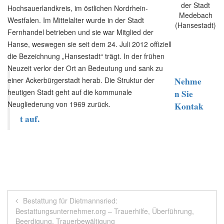
Hochsauerlandkreis, im östlichen Nordrhein-
Westfalen. Im Mittelalter wurde in der Stadt
Fernhandel betrieben und sie war Mitglied der
Hanse, weswegen sie seit dem 24. Juli 2012 offiziell
die Bezeichnung „Hansestadt“ trägt. In der frühen
Neuzeit verlor der Ort an Bedeutung und sank zu
Nehme
einer Ackerbürgerstadt herab. Die Struktur der
heutigen Stadt geht auf die kommunale
n Sie
Neugliederung von 1969 zurück.
Kontak
t auf.
Beitragsnavigation
Bestattung für Dietmannsried:
Bestattungsunternehmer.org – Trauerhilfe, Überführung,
Beerdigung, Trauerbewältigung