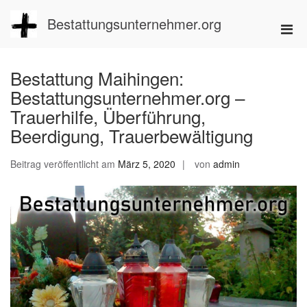
Zum
Inhalt
Bestattungsunternehmer.org
Pri
springen
Men
für
Bestattung Maihingen:
mobi
Bestattungsunternehmer.org –
Ger
Trauerhilfe, Überführung,
Beerdigung, Trauerbewältigung
Beitrag veröffentlicht am
März 5, 2020
von
admin