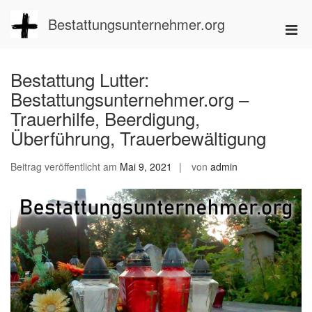
Zum
Inhalt
Bestattungsunternehmer.org
Pri
springen
Men
für
Bestattung Lutter:
mobi
Bestattungsunternehmer.org –
Ger
Trauerhilfe, Beerdigung,
Überführung, Trauerbewältigung
Beitrag veröffentlicht am
Mai 9, 2021
von
admin