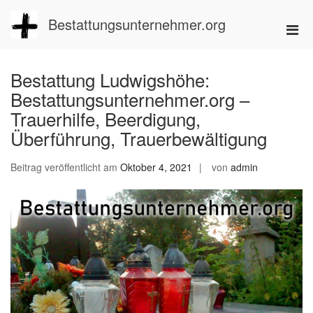
Zum
Inhalt
Bestattungsunternehmer.org
Pri
springen
Men
für
Bestattung Ludwigshöhe:
mobi
Bestattungsunternehmer.org –
Ger
Trauerhilfe, Beerdigung,
Überführung, Trauerbewältigung
Beitrag veröffentlicht am
Oktober 4, 2021
von
admin